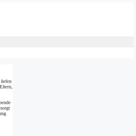
 liefen
Eltern,
Spende
sorgt
gung