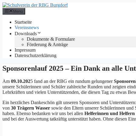
Zum
Inhalt
Menü
springen
Startseite
Vereinsnews
Downloads
Dokumente & Formulare
Förderung & Anträge
Impressum
Datenschutzerklärung
Sponsorenlauf 2025 – Ein Dank an alle Unt
Am
09.10.202
5 fand an der RBG ein rundum gelungener
Sponsoren
unsere Schülerinnen und Schüler zahlreiche Runden und zeigten eind
Lehrkräften und vielen Unterstützenden, die diesen Tag zu etwas B
Ein herzliches Dankeschön gilt unseren Sponsoren und Unterstützer
von
30 Trägern Wasser
sowie den Eltern unserer Schülerinnen und S
haben. Ebenso bedanken wir uns bei allen
Helferinnen und Helfern
und bei der Auswertung tatkräftig unterstützt haben. Ohne diesen Ei