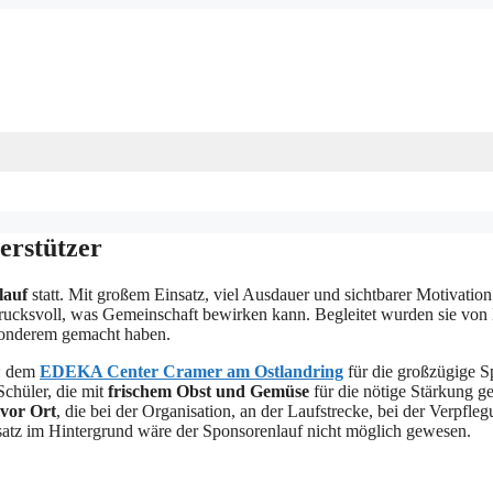
erstützer
lauf
statt. Mit großem Einsatz, viel Ausdauer und sichtbarer Motivation
rucksvoll, was Gemeinschaft bewirken kann. Begleitet wurden sie von 
esonderem gemacht haben.
n: dem
EDEKA Center Cramer am Ostlandring
für die großzügige 
chüler, die mit
frischem Obst und Gemüse
für die nötige Stärkung ge
 vor Ort
, die bei der Organisation, an der Laufstrecke, bei der Verpfle
nsatz im Hintergrund wäre der Sponsorenlauf nicht möglich gewesen.