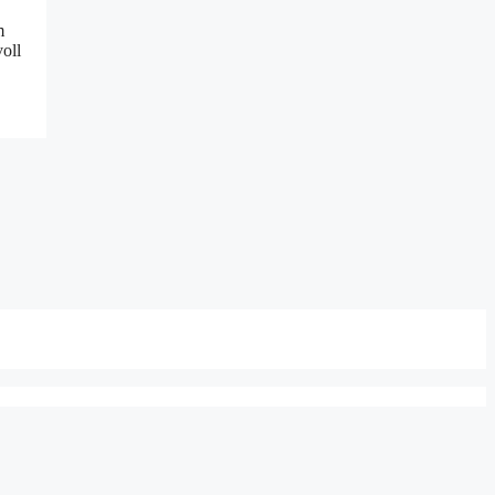
m
oll